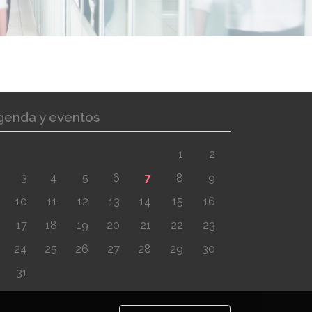
genda y eventos
1
2
3
4
5
6
7
8
9
10
11
12
13
14
15
16
17
18
19
20
21
22
23
24
25
26
27
28
29
30
31