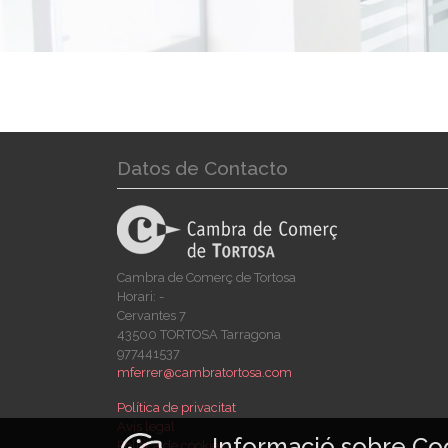
Datos de Contacto
Cambra de Comerç de Tortosa
Horari: -
Cervantes 7
43500 TORTOSA Tarragona
977441537
mferrer@cambratortosa.com
Política de privacitat
Avís legal
Informació sobre Co
Política de cookies