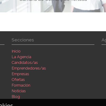
Secciones
A
Inicio
La Agencia
Candidatos/as
Emprendedores/as
Empresas
Ofertas
Formación
Noticias
Blog
okies