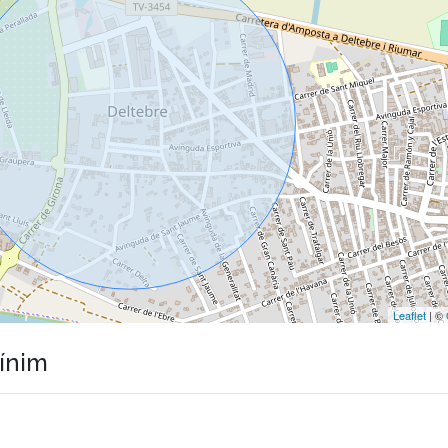
Leaflet
| ©
mínim