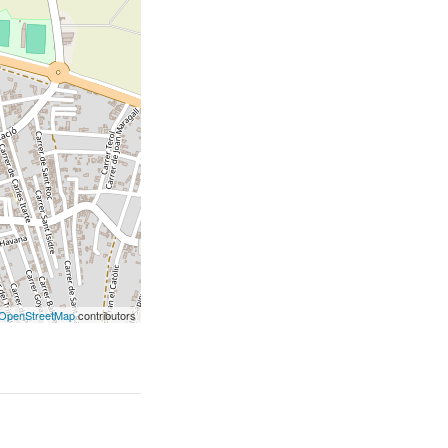
OpenStreetMap
contributors