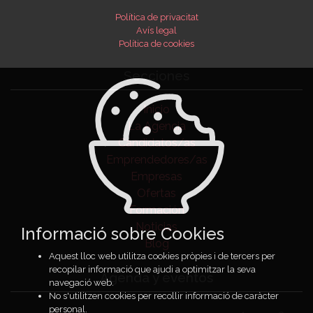
Política de privacitat
Avís legal
Política de cookies
Secciones
Inicio
La Agencia
Candidatos/as
Emprendedores/as
Empresas
Ofertas
Formación
Noticias
Informació sobre Cookies
Blog
Aquest lloc web utilitza cookies pròpies i de tercers per
recopilar informació que ajudi a optimitzar la seva
Agenda y eventos
navegació web.
No s'utilitzen cookies per recollir informació de caràcter
personal.