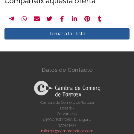
Comparteix aquesta oferta
Tornar a la Llista
Datos de Contacto
Cambra de Comerç de Tortosa
Horari: -
Cervantes 7
43500 TORTOSA Tarragona
977441537
mferrer@cambratortosa.com