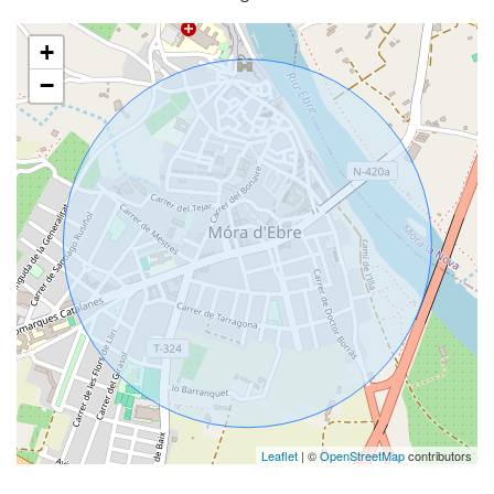
+
−
Leaflet
| ©
OpenStreetMap
contributors