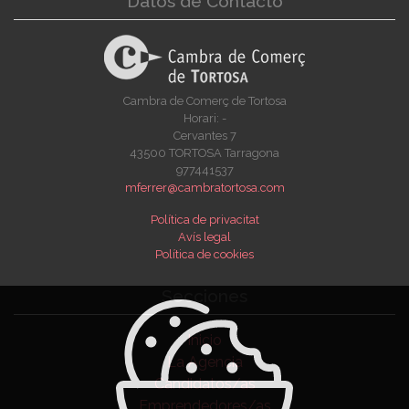
Datos de Contacto
Cambra de Comerç de Tortosa
Horari: -
Cervantes 7
43500 TORTOSA Tarragona
977441537
mferrer@cambratortosa.com
Política de privacitat
Avís legal
Política de cookies
Secciones
Inicio
La Agencia
Candidatos/as
Emprendedores/as