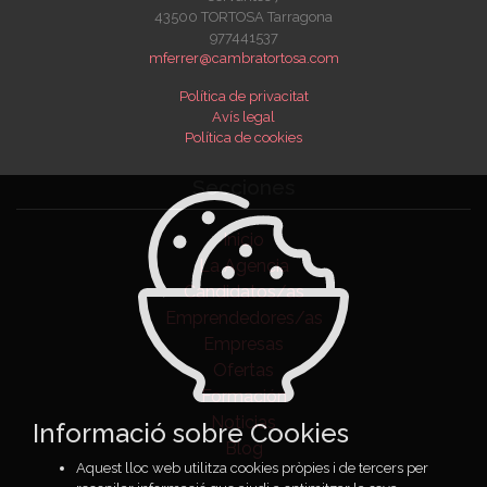
43500 TORTOSA Tarragona
977441537
mferrer@cambratortosa.com
Política de privacitat
Avís legal
Política de cookies
Secciones
Inicio
La Agencia
Candidatos/as
Emprendedores/as
Empresas
Ofertas
Formación
Noticias
Informació sobre Cookies
Blog
Aquest lloc web utilitza cookies pròpies i de tercers per