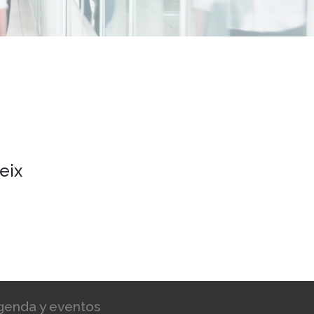
eix
genda y eventos